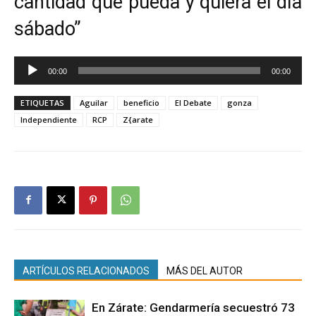
cantidad que pueda y quiera el día
sábado”
Reproductor
00:00
00:00
de
audio
ETIQUETAS
Aguilar
beneficio
El Debate
gonza
Independiente
RCP
Z{arate
ARTÍCULOS RELACIONADOS
MÁS DEL AUTOR
En Zárate: Gendarmería secuestró 73