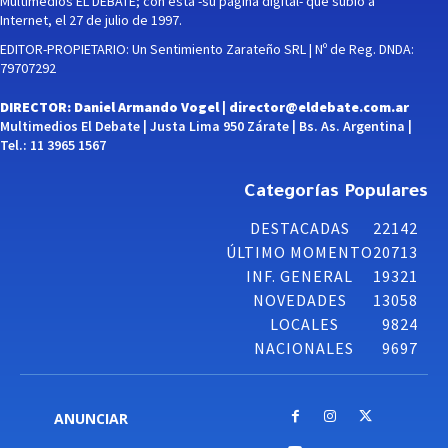
Multimedios EL DEBATE; con esta -su página digital- que subió a
Internet, el 27 de julio de 1997.
EDITOR-PROPIETARIO: Un Sentimiento Zarateño SRL | Nº de Reg. DNDA:
79707292
DIRECTOR: Daniel Armando Vogel |
director@eldebate.com.ar
Multimedios El Debate | Justa Lima 950 Zárate | Bs. As. Argentina |
Tel.: 11 3965 1567
Categorías Populares
DESTACADAS
22142
ÚLTIMO MOMENTO
20713
INF. GENERAL
19321
NOVEDADES
13058
LOCALES
9824
NACIONALES
9697
ANUNCIAR