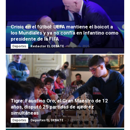
Crisis en el fútbol: UEFA mantiene el boicot a
los Mundiales y ya no confía en Infantino como
presidente de la FIFA
Redactor EL DEBATE
-
6 agosto, 2026
Deportes
Tigre: Faustino Oro, el Gran Maestro de 12
años, disputó 25 partidas de ajedrez
simultáneas
Deportes EL DEBATE
-
3 agosto, 2026
Deportes