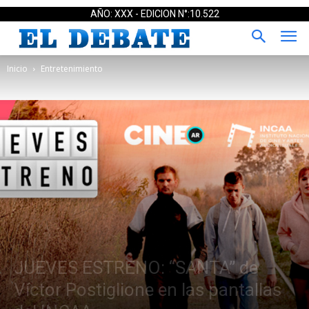
AÑO: XXX - EDICION N°:10.522
Inicio
Entretenimiento
JUEVES ESTRENO: “SANTA” de
Víctor Postiglione en las pantallas