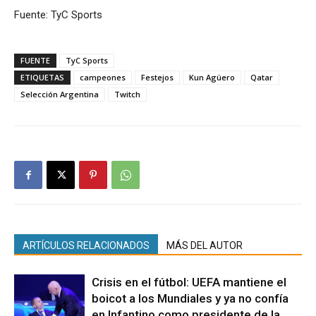
Fuente: TyC Sports
FUENTE
TyC Sports
ETIQUETAS
campeones
Festejos
Kun Agüero
Qatar
Selección Argentina
Twitch
ARTÍCULOS RELACIONADOS
MÁS DEL AUTOR
Crisis en el fútbol: UEFA mantiene el
boicot a los Mundiales y ya no confía
en Infantino como presidente de la