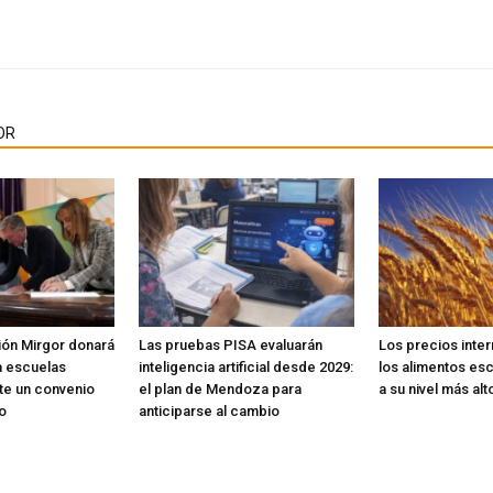
OR
ión Mirgor donará
Las pruebas PISA evaluarán
Los precios inte
a escuelas
inteligencia artificial desde 2029:
los alimentos esc
te un convenio
el plan de Mendoza para
a su nivel más alt
o
anticiparse al cambio