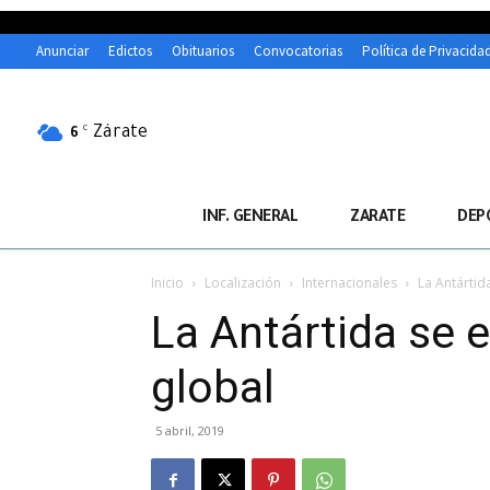
Anunciar
Edictos
Obituarios
Convocatorias
Política de Privacida
Zárate
C
6
INF. GENERAL
ZARATE
DEP
Inicio
Localización
Internacionales
La Antártid
La Antártida se 
global
5 abril, 2019