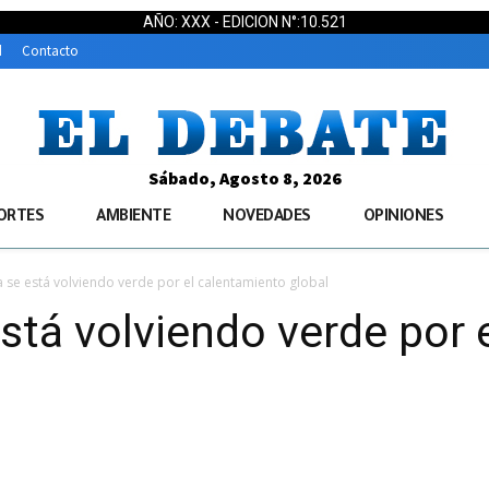
AÑO: XXX - EDICION N°:10.521
d
Contacto
Sábado, Agosto 8, 2026
ORTES
AMBIENTE
NOVEDADES
OPINIONES
a se está volviendo verde por el calentamiento global
está volviendo verde por 