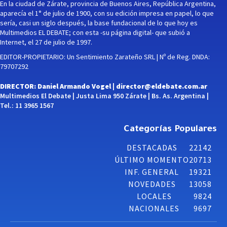
En la ciudad de Zárate, provincia de Buenos Aires, República Argentina,
aparecía el 1° de julio de 1900, con su edición impresa en papel, lo que
sería, casi un siglo después, la base fundacional de lo que hoy es
Multimedios EL DEBATE; con esta -su página digital- que subió a
Internet, el 27 de julio de 1997.
EDITOR-PROPIETARIO: Un Sentimiento Zarateño SRL | Nº de Reg. DNDA:
79707292
DIRECTOR: Daniel Armando Vogel |
director@eldebate.com.ar
Multimedios El Debate | Justa Lima 950 Zárate | Bs. As. Argentina |
Tel.: 11 3965 1567
Categorías Populares
DESTACADAS
22142
ÚLTIMO MOMENTO
20713
INF. GENERAL
19321
NOVEDADES
13058
LOCALES
9824
NACIONALES
9697