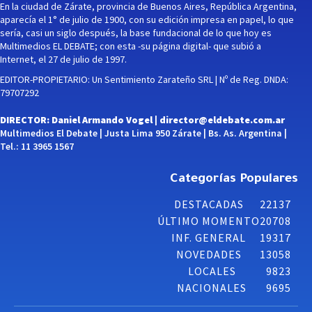
En la ciudad de Zárate, provincia de Buenos Aires, República Argentina,
aparecía el 1° de julio de 1900, con su edición impresa en papel, lo que
sería, casi un siglo después, la base fundacional de lo que hoy es
Multimedios EL DEBATE; con esta -su página digital- que subió a
Internet, el 27 de julio de 1997.
EDITOR-PROPIETARIO: Un Sentimiento Zarateño SRL | Nº de Reg. DNDA:
79707292
DIRECTOR: Daniel Armando Vogel |
director@eldebate.com.ar
Multimedios El Debate | Justa Lima 950 Zárate | Bs. As. Argentina |
Tel.: 11 3965 1567
Categorías Populares
DESTACADAS
22137
ÚLTIMO MOMENTO
20708
INF. GENERAL
19317
NOVEDADES
13058
LOCALES
9823
NACIONALES
9695