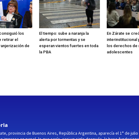
consiguió los
El tiempo: sube a naranja la
En Zárate se cre
 retirar el
alerta por tormentas y se
interinstituciona
ranjerización de
esperan vientos fuertes en toda
los derechos de n
la PBA
adolescentes
ria
ate, provincia de Buenos Aires, República Argentina, aparecía el 1° de julio