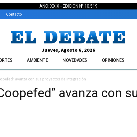
AÑO: XXIX - EDICION N°:10.519
d
Contacto
Jueves, Agosto 6, 2026
ORTES
AMBIENTE
NOVEDADES
OPINIONES
opefed” avanza con sus proyectos de integración
“Coopefed” avanza con s