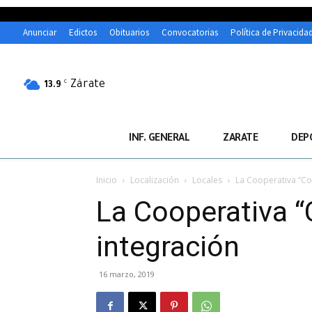
Anunciar
Edictos
Obituarios
Convocatorias
Política de Privacida
Zárate
C
13.9
INF. GENERAL
ZARATE
DEP
Inicio
Localización
Locales
La Cooperativa “Co
La Cooperativa 
integración
16 marzo, 2019