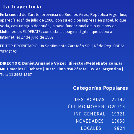
La Trayectoria
En la ciudad de Zárate, provincia de Buenos Aires, República Argentina,
aparecía el 1° de julio de 1900, con su edición impresa en papel, lo que
sería, casi un siglo después, la base fundacional de lo que hoy es
Multimedios EL DEBATE; con esta -su página digital- que subió a
Internet, el 27 de julio de 1997.
EDITOR-PROPIETARIO: Un Sentimiento Zarateño SRL | Nº de Reg. DNDA:
79707292
DIRECTOR: Daniel Armando Vogel |
director@eldebate.com.ar
Multimedios El Debate | Justa Lima 950 Zárate | Bs. As. Argentina |
Tel.: 11 3965 1567
Categorías Populares
DESTACADAS
22142
ÚLTIMO MOMENTO
20713
INF. GENERAL
19321
NOVEDADES
13058
LOCALES
9824