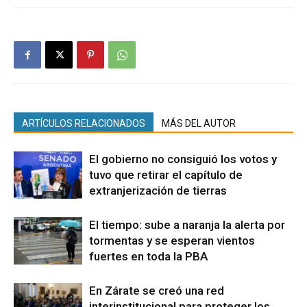
ARTÍCULOS RELACIONADOS
MÁS DEL AUTOR
El gobierno no consiguió los votos y
tuvo que retirar el capítulo de
extranjerización de tierras
El tiempo: sube a naranja la alerta por
tormentas y se esperan vientos
fuertes en toda la PBA
En Zárate se creó una red
interinstitucional para proteger los