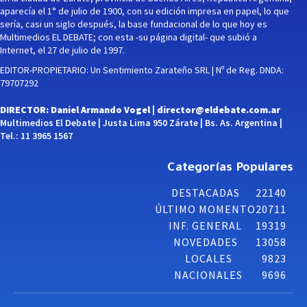
aparecía el 1° de julio de 1900, con su edición impresa en papel, lo que
sería, casi un siglo después, la base fundacional de lo que hoy es
Multimedios EL DEBATE; con esta -su página digital- que subió a
Internet, el 27 de julio de 1997.
EDITOR-PROPIETARIO: Un Sentimiento Zarateño SRL | Nº de Reg. DNDA:
79707292
DIRECTOR: Daniel Armando Vogel |
director@eldebate.com.ar
Multimedios El Debate | Justa Lima 950 Zárate | Bs. As. Argentina |
Tel.: 11 3965 1567
Categorías Populares
DESTACADAS
22140
ÚLTIMO MOMENTO
20711
INF. GENERAL
19319
NOVEDADES
13058
LOCALES
9823
NACIONALES
9696