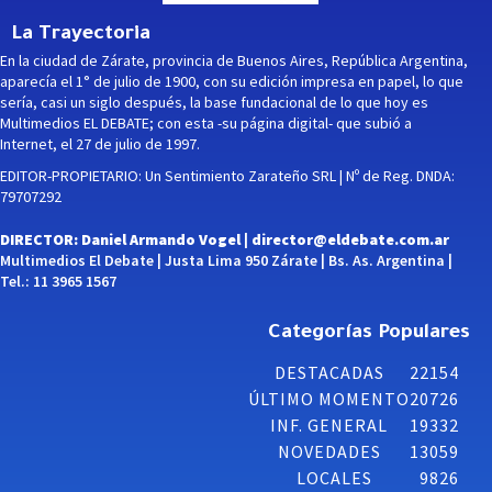
La Trayectoria
En la ciudad de Zárate, provincia de Buenos Aires, República Argentina,
aparecía el 1° de julio de 1900, con su edición impresa en papel, lo que
sería, casi un siglo después, la base fundacional de lo que hoy es
Multimedios EL DEBATE; con esta -su página digital- que subió a
Internet, el 27 de julio de 1997.
EDITOR-PROPIETARIO: Un Sentimiento Zarateño SRL | Nº de Reg. DNDA:
79707292
DIRECTOR: Daniel Armando Vogel |
director@eldebate.com.ar
Multimedios El Debate | Justa Lima 950 Zárate | Bs. As. Argentina |
Tel.: 11 3965 1567
Categorías Populares
DESTACADAS
22154
ÚLTIMO MOMENTO
20726
INF. GENERAL
19332
NOVEDADES
13059
LOCALES
9826