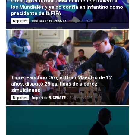
Crisis en el fútbol: UEFA mantiene el boicot a
los Mundiales y ya no confía en Infantino como
presidente de la FIFA
Redactor EL DEBATE
-
6 agosto, 2026
Deportes
Tigre: Faustino Oro, el Gran Maestro de 12
años, disputó 25 partidas de ajedrez
simultáneas
Deportes EL DEBATE
-
3 agosto, 2026
Deportes