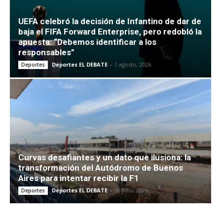
UEFA celebró la decisión de Infantino de dar de
baja el FIFA Forward Enterprise, pero redobló la
apuesta: “Debemos identificar a los
responsables”
Deportes EL DEBATE
-
1 agosto, 2026
Deportes
Curvas desafiantes y un dato que ilusiona: la
transformación del Autódromo de Buenos
Aires para intentar recibir la F1
Deportes EL DEBATE
-
30 julio, 2026
Deportes