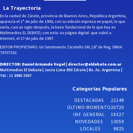
La Trayectoria
En la ciudad de Zárate, provincia de Buenos Aires, República Argentina,
aparecía el 1° de julio de 1900, con su edición impresa en papel, lo que
sería, casi un siglo después, la base fundacional de lo que hoy es
Multimedios EL DEBATE; con esta -su página digital- que subió a
Internet, el 27 de julio de 1997.
EDITOR-PROPIETARIO: Un Sentimiento Zarateño SRL | Nº de Reg. DNDA:
79707292
DIRECTOR: Daniel Armando Vogel |
director@eldebate.com.ar
Multimedios El Debate | Justa Lima 950 Zárate | Bs. As. Argentina |
Tel.: 11 3965 1567
Categorías Populares
DESTACADAS
22148
ÚLTIMO MOMENTO
20720
INF. GENERAL
19327
NOVEDADES
13059
LOCALES
9825