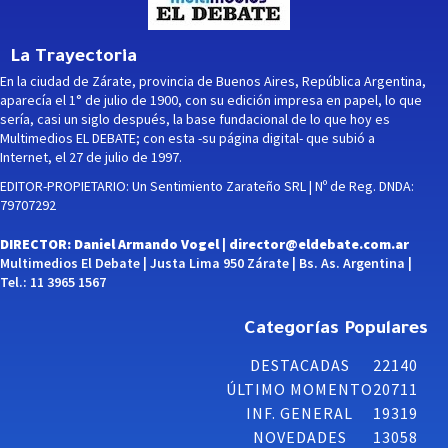
La Trayectoria
En la ciudad de Zárate, provincia de Buenos Aires, República Argentina,
aparecía el 1° de julio de 1900, con su edición impresa en papel, lo que
sería, casi un siglo después, la base fundacional de lo que hoy es
Multimedios EL DEBATE; con esta -su página digital- que subió a
Internet, el 27 de julio de 1997.
EDITOR-PROPIETARIO: Un Sentimiento Zarateño SRL | Nº de Reg. DNDA:
79707292
DIRECTOR: Daniel Armando Vogel |
director@eldebate.com.ar
Multimedios El Debate | Justa Lima 950 Zárate | Bs. As. Argentina |
Tel.: 11 3965 1567
Categorías Populares
DESTACADAS
22140
ÚLTIMO MOMENTO
20711
INF. GENERAL
19319
NOVEDADES
13058