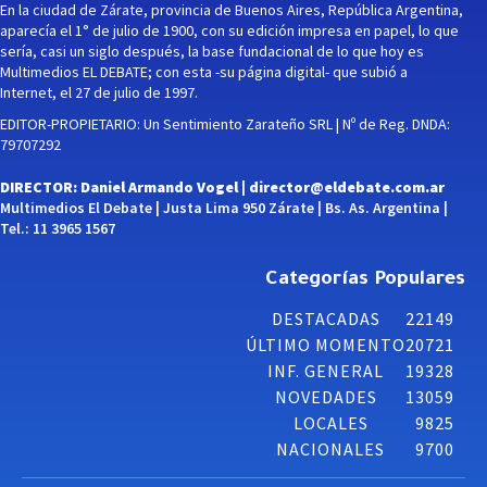
En la ciudad de Zárate, provincia de Buenos Aires, República Argentina,
aparecía el 1° de julio de 1900, con su edición impresa en papel, lo que
sería, casi un siglo después, la base fundacional de lo que hoy es
Multimedios EL DEBATE; con esta -su página digital- que subió a
Internet, el 27 de julio de 1997.
EDITOR-PROPIETARIO: Un Sentimiento Zarateño SRL | Nº de Reg. DNDA:
79707292
DIRECTOR: Daniel Armando Vogel |
director@eldebate.com.ar
Multimedios El Debate | Justa Lima 950 Zárate | Bs. As. Argentina |
Tel.: 11 3965 1567
Categorías Populares
DESTACADAS
22149
ÚLTIMO MOMENTO
20721
INF. GENERAL
19328
NOVEDADES
13059
LOCALES
9825
NACIONALES
9700