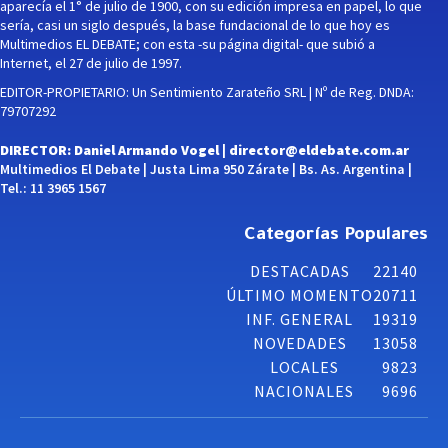
aparecía el 1° de julio de 1900, con su edición impresa en papel, lo que
sería, casi un siglo después, la base fundacional de lo que hoy es
Multimedios EL DEBATE; con esta -su página digital- que subió a
Internet, el 27 de julio de 1997.
EDITOR-PROPIETARIO: Un Sentimiento Zarateño SRL | Nº de Reg. DNDA:
79707292
DIRECTOR: Daniel Armando Vogel |
director@eldebate.com.ar
Multimedios El Debate | Justa Lima 950 Zárate | Bs. As. Argentina |
Tel.: 11 3965 1567
Categorías Populares
DESTACADAS
22140
ÚLTIMO MOMENTO
20711
INF. GENERAL
19319
NOVEDADES
13058
LOCALES
9823
NACIONALES
9696