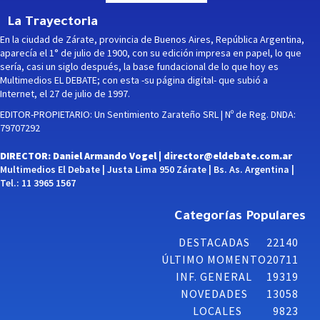
La Trayectoria
En la ciudad de Zárate, provincia de Buenos Aires, República Argentina,
aparecía el 1° de julio de 1900, con su edición impresa en papel, lo que
sería, casi un siglo después, la base fundacional de lo que hoy es
Multimedios EL DEBATE; con esta -su página digital- que subió a
Internet, el 27 de julio de 1997.
EDITOR-PROPIETARIO: Un Sentimiento Zarateño SRL | Nº de Reg. DNDA:
79707292
DIRECTOR: Daniel Armando Vogel |
director@eldebate.com.ar
Multimedios El Debate | Justa Lima 950 Zárate | Bs. As. Argentina |
Tel.: 11 3965 1567
Categorías Populares
DESTACADAS
22140
ÚLTIMO MOMENTO
20711
INF. GENERAL
19319
NOVEDADES
13058
LOCALES
9823