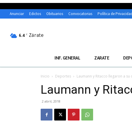
Anunciar
Edictos
Obituarios
Convocatorias
Política de Privacida
Zárate
C
6.4
INF. GENERAL
ZARATE
DEP
Inicio
Deportes
Laumann y Ritacco llegaron a su 
Laumann y Ritacc
2 abril, 2018