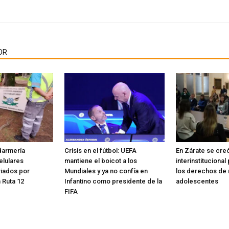
OR
darmería
Crisis en el fútbol: UEFA
En Zárate se cre
elulares
mantiene el boicot a los
interinstituciona
viados por
Mundiales y ya no confía en
los derechos de n
 Ruta 12
Infantino como presidente de la
adolescentes
FIFA