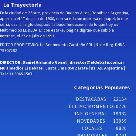
La Trayectoria
En la ciudad de Zárate, provincia de Buenos Aires, República Argentina,
aparecía el 1° de julio de 1900, con su edición impresa en papel, lo que
sería, casi un siglo después, la base fundacional de lo que hoy es
Multimedios EL DEBATE; con esta -su página digital- que subió a
Internet, el 27 de julio de 1997.
EDITOR-PROPIETARIO: Un Sentimiento Zarateño SRL | Nº de Reg. DNDA:
79707292
DIRECTOR: Daniel Armando Vogel |
director@eldebate.com.ar
Multimedios El Debate | Justa Lima 950 Zárate | Bs. As. Argentina |
Tel.: 11 3965 1567
Categorías Populares
DESTACADAS
22154
ÚLTIMO MOMENTO
20726
INF. GENERAL
19332
NOVEDADES
13059
LOCALES
9826
NACIONALES
9701