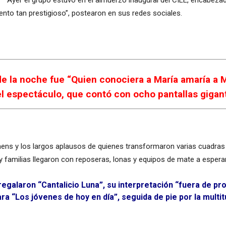
Ayer el grupo estuvo en el almuerzo inaugural del CILE, encabeza
nto tan prestigioso”, postearon en sus redes sociales.
de la noche fue “Quien conociera a María amaría a M
del espectáculo, que contó con ocho pantallas gigan
ns y los largos aplausos de quienes transformaron varias cuadras 
s y familias llegaron con reposeras, lonas y equipos de mate a espera
regalaron “Cantalicio Luna”, su interpretación “fuera de pr
ra “Los jóvenes de hoy en día”, seguida de pie por la multit