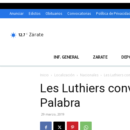
Anunciar
Edictos
Obituarios
Convocatorias
Política de Privacida
Zárate
C
12.7
INF. GENERAL
ZARATE
DEP
Inicio
Localización
Nacionales
Les Luthiers con
Les Luthiers conv
Palabra
29 marzo, 2019