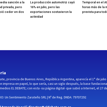
edia sanción a la
La producción automotriz cayó
Temporal en el A
d privada, pero
16% en julio, pero las
horas más de la mi
bió ceder en dos
exportaciones sostuvieron la
prevista para to
actividad
ria
ate, provincia de Buenos Aires, República Argentina, aparecía el 1° de julio
ón impresa en papel, lo que sería, casi un siglo después, la base fundaciona
medios EL DEBATE; con esta -su página digital- que subió a Internet, el 27 d
O: Un Sentimiento Zarateño SRL | Nº de Reg. DNDA: 79707292
l Armando Vogel |
director@eldebate.com.ar