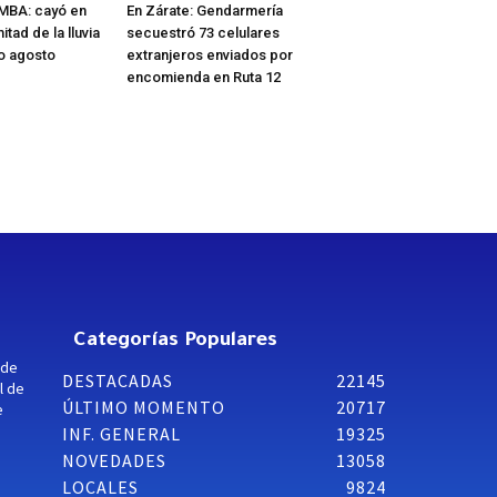
MBA: cayó en
En Zárate: Gendarmería
tad de la lluvia
secuestró 73 celulares
do agosto
extranjeros enviados por
encomienda en Ruta 12
Categorías Populares
 de
DESTACADAS
22145
l de
ÚLTIMO MOMENTO
20717
e
INF. GENERAL
19325
NOVEDADES
13058
LOCALES
9824