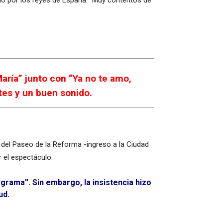
do por los reyes de España. “Muy contentos de
aría” junto con “Ya no te amo,
tes y un buen sonido.
del Paseo de la Reforma -ingreso a la Ciudad
r el espectáculo.
ograma”. Sin embargo, la insistencia hizo
ud.