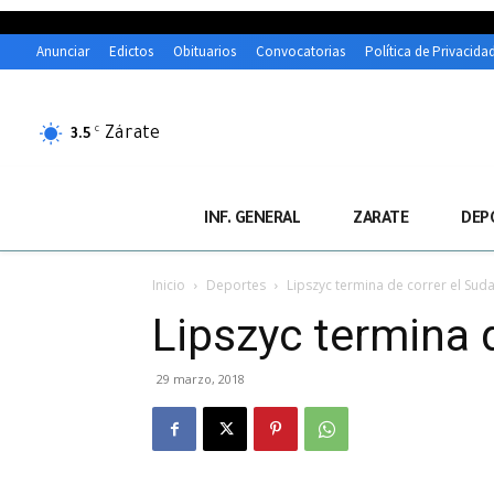
Anunciar
Edictos
Obituarios
Convocatorias
Política de Privacida
Zárate
C
3.5
INF. GENERAL
ZARATE
DEP
Inicio
Deportes
Lipszyc termina de correr el Su
Lipszyc termina 
29 marzo, 2018