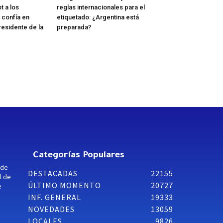
t a los
reglas internacionales para el
 confía en
etiquetado: ¿Argentina está
residente de la
preparada?
Categorías Populares
 de
DESTACADAS
22155
l de
ÚLTIMO MOMENTO
20727
e
INF. GENERAL
19333
NOVEDADES
13059
LOCALES
9826