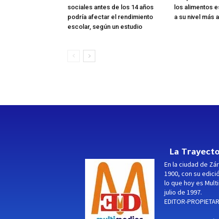
sociales antes de los 14 años
los alimentos e
podría afectar el rendimiento
a su nivel más a
escolar, según un estudio
La Trayecto
En la ciudad de Zár
1900, con su edici
lo que hoy es Multi
julio de 1997.
EDITOR-PROPIETARI