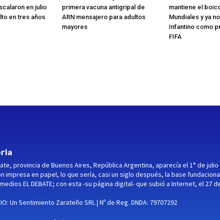
scalaron en julio
primera vacuna antigripal de
mantiene el boico
lto en tres años
ARN mensajero para adultos
Mundiales y ya no
mayores
Infantino como p
FIFA
ria
ate, provincia de Buenos Aires, República Argentina, aparecía el 1° de julio
ón impresa en papel, lo que sería, casi un siglo después, la base fundaciona
medios EL DEBATE; con esta -su página digital- que subió a Internet, el 27 d
O: Un Sentimiento Zarateño SRL | Nº de Reg. DNDA: 79707292