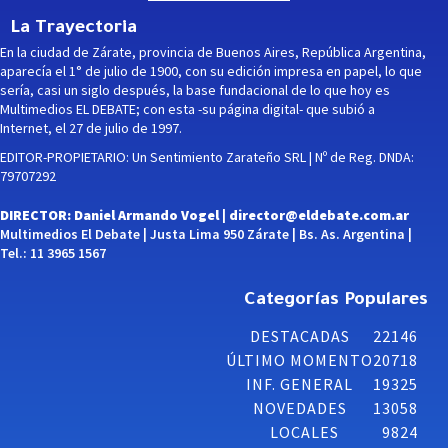
La Trayectoria
En la ciudad de Zárate, provincia de Buenos Aires, República Argentina,
aparecía el 1° de julio de 1900, con su edición impresa en papel, lo que
sería, casi un siglo después, la base fundacional de lo que hoy es
Multimedios EL DEBATE; con esta -su página digital- que subió a
Internet, el 27 de julio de 1997.
EDITOR-PROPIETARIO: Un Sentimiento Zarateño SRL | Nº de Reg. DNDA:
79707292
DIRECTOR: Daniel Armando Vogel |
director@eldebate.com.ar
Multimedios El Debate | Justa Lima 950 Zárate | Bs. As. Argentina |
Tel.: 11 3965 1567
Categorías Populares
DESTACADAS
22146
ÚLTIMO MOMENTO
20718
INF. GENERAL
19325
NOVEDADES
13058
LOCALES
9824