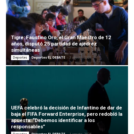
Tigre: Faustino Oro, el Gran Maestro de 12
años, disputó 25 partidas de ajedrez
simultáneas
Deportes EL DEBATE
-
3 agosto, 2026
Deportes
UEFA celebró la decisión de Infantino de dar de
baja el FIFA Forward Enterprise, pero redobló la
apuesta: “Debemos identificar a los
responsables”
Deportes EL DEBATE
-
1 agosto, 2026
Deportes