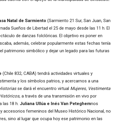
asa Natal de Sarmiento
(Sarmiento 21 Sur, San Juan, San
jornada Sueños de Libertad el 25 de mayo desde las 11 h. El
táculo de danzas folclóricas. El objetivo es poner en
uscaba, además, celebrar popularmente estas fechas tenía
a el patrimonio simbólico y dejar un legado para las futuras
e
(Chile 832, CABA) tendrá actividades virtuales y
estimenta y los símbolos patrios, y acercarnos a una
Historias
se dará el encuentro virtual
Mujeres, Vestimenta
Históricos
, a través de una transmisión en vivo por
 las 18 h.
Juliana Ullúa e Inés Van Peteghem
nos
 y accesorios femeninos del Museo Histórico Nacional, no
eres, sino al lugar que ocupa hoy ese patrimonio en las