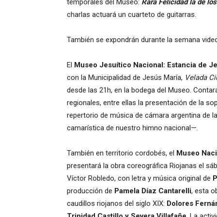
temporales del Museo:
Rara Felicidad la de lo
charlas actuará un cuarteto de guitarras.
También se expondrán durante la semana vide
El
Museo Jesuítico Nacional: Estancia de J
con la Municipalidad de Jesús María,
Velada Ci
desde las 21h, en la bodega del Museo. Contará
regionales, entre ellas la presentación de la s
repertorio de música de cámara argentina de la 
camarística de nuestro himno nacional—.
También en territorio cordobés, el
Museo Nacio
presentará la obra coreográfica Riojanas el sáb
Víctor Robledo, con letra y música original de
P
producción de
Pamela Díaz Cantarelli
, esta 
caudillos riojanos del siglo XIX:
Dolores Fernán
Trinidad Castillo y Severa Villafañe
. La acti