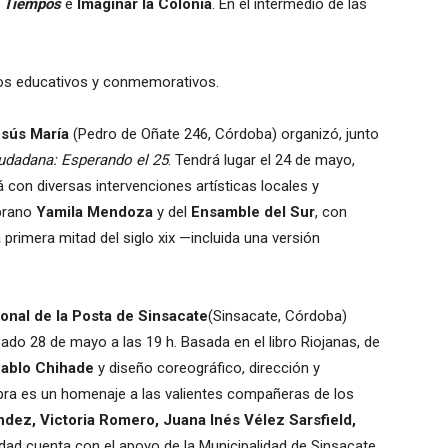
s Tiempos
e
Imaginar la Colonia
. En el intermedio de las
os educativos y conmemorativos.
esús María
(Pedro de Oñate 246, Córdoba) organizó, junto
udadana: Esperando el 25
. Tendrá lugar el 24 de mayo,
 con diversas intervenciones artísticas locales y
oprano
Yamila Mendoza
y del
Ensamble del Sur
, con
primera mitad del siglo xix —incluida una versión
nal de la Posta de Sinsacate
(Sinsacate, Córdoba)
ado 28 de mayo a las 19 h. Basada en el libro Riojanas, de
ablo Chihade
y diseño coreográfico, dirección y
obra es un homenaje a las valientes compañeras de los
dez, Victoria Romero, Juana Inés Vélez Sarsfield,
vidad cuenta con el apoyo de la Municipalidad de Sinsacate.