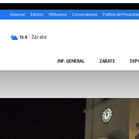
Anunciar
Edictos
Obituarios
Convocatorias
Política de Privacida
Zárate
C
13.9
INF. GENERAL
ZARATE
DEP