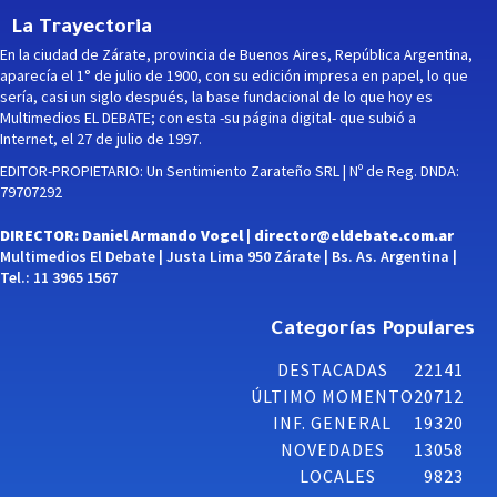
La Trayectoria
En la ciudad de Zárate, provincia de Buenos Aires, República Argentina,
aparecía el 1° de julio de 1900, con su edición impresa en papel, lo que
sería, casi un siglo después, la base fundacional de lo que hoy es
Multimedios EL DEBATE; con esta -su página digital- que subió a
Internet, el 27 de julio de 1997.
EDITOR-PROPIETARIO: Un Sentimiento Zarateño SRL | Nº de Reg. DNDA:
79707292
DIRECTOR: Daniel Armando Vogel |
director@eldebate.com.ar
Multimedios El Debate | Justa Lima 950 Zárate | Bs. As. Argentina |
Tel.: 11 3965 1567
Categorías Populares
DESTACADAS
22141
ÚLTIMO MOMENTO
20712
INF. GENERAL
19320
NOVEDADES
13058
LOCALES
9823