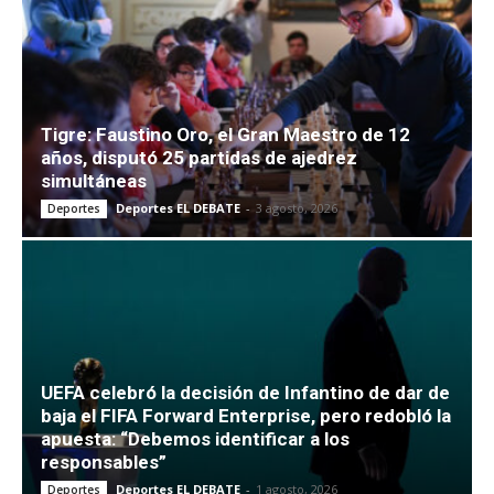
Tigre: Faustino Oro, el Gran Maestro de 12
años, disputó 25 partidas de ajedrez
simultáneas
Deportes EL DEBATE
-
3 agosto, 2026
Deportes
UEFA celebró la decisión de Infantino de dar de
baja el FIFA Forward Enterprise, pero redobló la
apuesta: “Debemos identificar a los
responsables”
Deportes EL DEBATE
-
1 agosto, 2026
Deportes