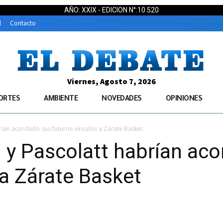
AÑO: XXIX - EDICION N°:10.520
d
Contacto
Viernes, Agosto 7, 2026
ORTES
AMBIENTE
NOVEDADES
OPINIONES
rían acordado sus futuros vínculos a Zárate Basket
 y Pascolatt habrían ac
 a Zárate Basket