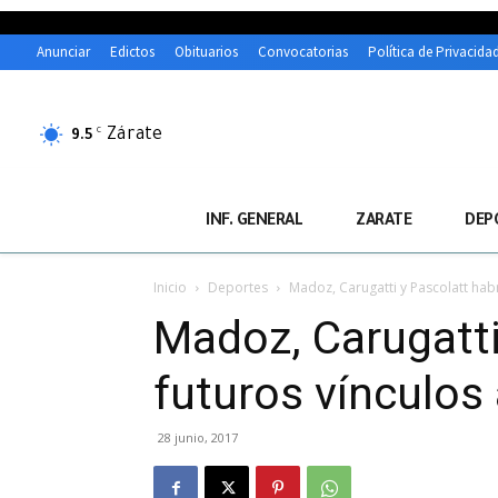
Anunciar
Edictos
Obituarios
Convocatorias
Política de Privacida
Zárate
C
9.5
INF. GENERAL
ZARATE
DEP
Inicio
Deportes
Madoz, Carugatti y Pascolatt hab
Madoz, Carugatti
futuros vínculos
28 junio, 2017