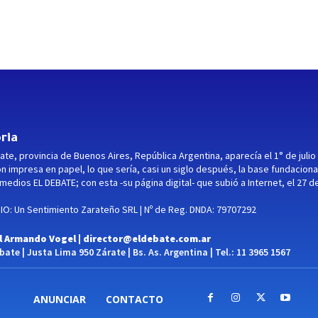
ria
ate, provincia de Buenos Aires, República Argentina, aparecía el 1° de julio
ón impresa en papel, lo que sería, casi un siglo después, la base fundaciona
medios EL DEBATE; con esta -su página digital- que subió a Internet, el 27 d
O: Un Sentimiento Zarateño SRL | Nº de Reg. DNDA: 79707292
l Armando Vogel |
director@eldebate.com.ar
ate | Justa Lima 950 Zárate | Bs. As. Argentina | Tel.: 11 3965 1567
ANUNCIAR
CONTACTO