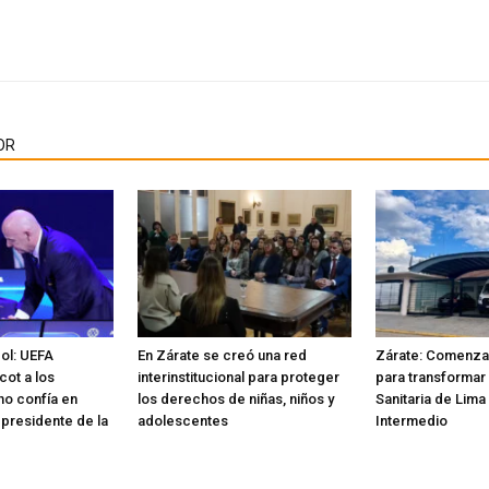
OR
bol: UEFA
En Zárate se creó una red
Zárate: Comenzar
cot a los
interinstitucional para proteger
para transformar 
no confía en
los derechos de niñas, niños y
Sanitaria de Lima
 presidente de la
adolescentes
Intermedio