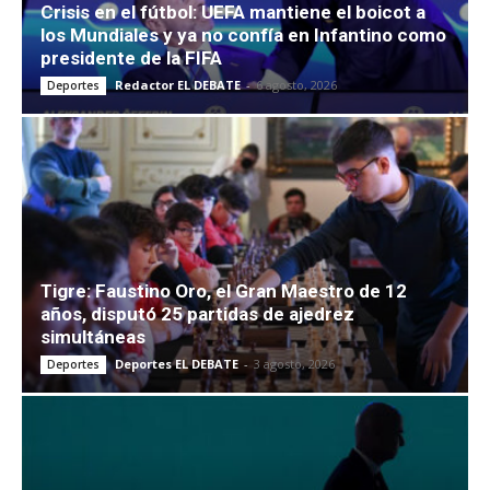
Crisis en el fútbol: UEFA mantiene el boicot a
los Mundiales y ya no confía en Infantino como
presidente de la FIFA
Redactor EL DEBATE
-
6 agosto, 2026
Deportes
Tigre: Faustino Oro, el Gran Maestro de 12
años, disputó 25 partidas de ajedrez
simultáneas
Deportes EL DEBATE
-
3 agosto, 2026
Deportes