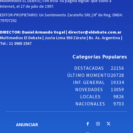
Multimedios EL DEBATE; con esta -su página digital- que subió a
Internet, el 27 de julio de 1997.
EDITOR-PROPIETARIO: Un Sentimiento Zarateño SRL | Nº de Reg. DNDA:
79707292
DIRECTOR: Daniel Armando Vogel |
director@eldebate.com.ar
Multimedios El Debate | Justa Lima 950 Zárate | Bs. As. Argentina |
Tel.: 11 3965 1567
Categorías Populares
DESTACADAS
22156
ÚLTIMO MOMENTO
20728
INF. GENERAL
19334
NOVEDADES
13059
LOCALES
9826
NACIONALES
9703
ANUNCIAR