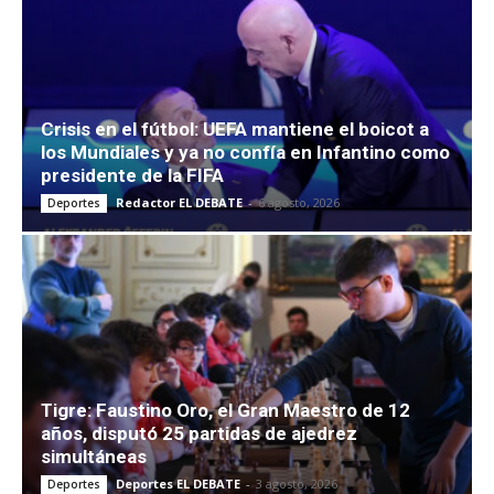
Crisis en el fútbol: UEFA mantiene el boicot a
los Mundiales y ya no confía en Infantino como
presidente de la FIFA
Redactor EL DEBATE
-
6 agosto, 2026
Deportes
Tigre: Faustino Oro, el Gran Maestro de 12
años, disputó 25 partidas de ajedrez
simultáneas
Deportes EL DEBATE
-
3 agosto, 2026
Deportes