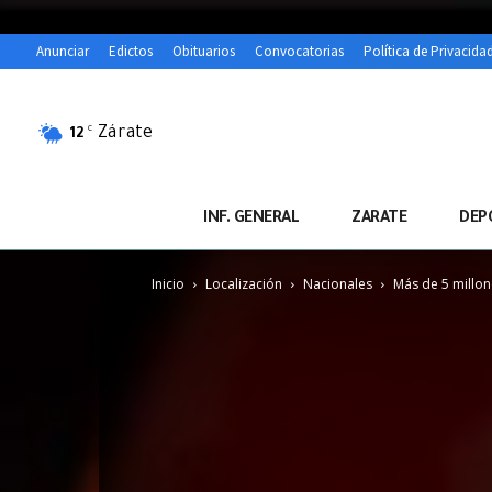
Anunciar
Edictos
Obituarios
Convocatorias
Política de Privacida
Zárate
C
12
INF. GENERAL
ZARATE
DEP
Inicio
Localización
Nacionales
Más de 5 millon