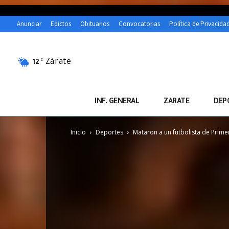
Anunciar
Edictos
Obituarios
Convocatorias
Política de Privacida
Zárate
C
12
INF. GENERAL
ZARATE
DEP
Inicio
Deportes
Mataron a un futbolista de Prime