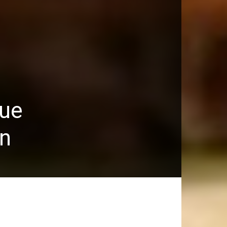
que
ón