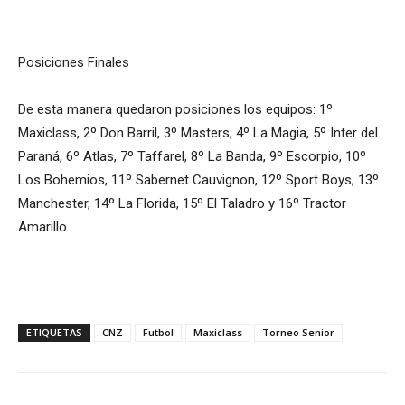
Posiciones Finales
De esta manera quedaron posiciones los equipos: 1º
Maxiclass, 2º Don Barril, 3º Masters, 4º La Magia, 5º Inter del
Paraná, 6º Atlas, 7º Taffarel, 8º La Banda, 9º Escorpio, 10º
Los Bohemios, 11º Sabernet Cauvignon, 12º Sport Boys, 13º
Manchester, 14º La Florida, 15º El Taladro y 16º Tractor
Amarillo.
ETIQUETAS
CNZ
Futbol
Maxiclass
Torneo Senior