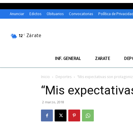
Anunciar
Edictos
Obituarios
Convocatorias
Política de Privacida
Zárate
C
12
INF. GENERAL
ZARATE
DEP
Inicio
Deportes
“Mis expectativas son protagoni
“Mis expectativa
2 marzo, 2018