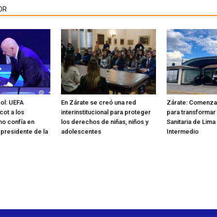
OR
bol: UEFA
En Zárate se creó una red
Zárate: Comenzar
cot a los
interinstitucional para proteger
para transformar 
no confía en
los derechos de niñas, niños y
Sanitaria de Lima
 presidente de la
adolescentes
Intermedio