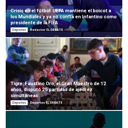
Crisis en el fútbol: UEFA mantiene el boicot a
los Mundiales y ya no confía en Infantino como
presidente de la FIFA
Redactor EL DEBATE
-
6 agosto, 2026
Deportes
Tigre: Faustino Oro, el Gran Maestro de 12
años, disputó 25 partidas de ajedrez
simultáneas
Deportes EL DEBATE
-
3 agosto, 2026
Deportes