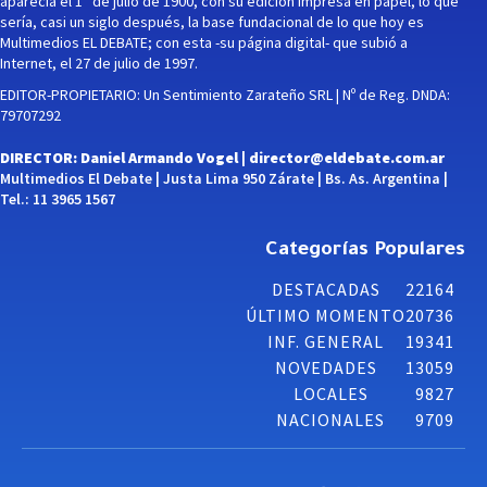
aparecía el 1° de julio de 1900, con su edición impresa en papel, lo que
sería, casi un siglo después, la base fundacional de lo que hoy es
Multimedios EL DEBATE; con esta -su página digital- que subió a
Internet, el 27 de julio de 1997.
EDITOR-PROPIETARIO: Un Sentimiento Zarateño SRL | Nº de Reg. DNDA:
79707292
DIRECTOR: Daniel Armando Vogel |
director@eldebate.com.ar
Multimedios El Debate | Justa Lima 950 Zárate | Bs. As. Argentina |
Tel.: 11 3965 1567
Categorías Populares
DESTACADAS
22164
ÚLTIMO MOMENTO
20736
INF. GENERAL
19341
NOVEDADES
13059
LOCALES
9827
NACIONALES
9709