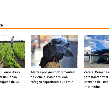
OR
e Buenos Aires
Alertas por viento y tormentas:
Zárate: Comenzar
zar un Censo
se viene el Pampero, con
para transformar 
después de 20
ráfagas superiores a 75 km/h
Sanitaria de Lima
Intermedio