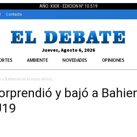
AÑO: XXIX - EDICION N°:10.519
d
Contacto
Jueves, Agosto 6, 2026
ORTES
AMBIENTE
NOVEDADES
OPINIONES
a Bahiense en el inicio de los...
rprendió y bajó a Bahien
U19