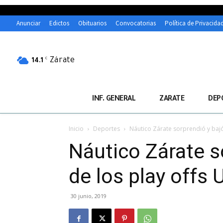
Anunciar
Edictos
Obituarios
Convocatorias
Política de Privacida
Zárate
C
14.1
INF. GENERAL
ZARATE
DEP
Inicio
Deportes
Náutico Zárate sorprendió y bajó 
Náutico Zárate so
de los play offs 
30 junio, 2019