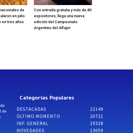
rnacionales de
Con entrada gratuita y más de 80
alaron en julio
expositores, llega una nueva
o en tres años
edición del Campeonato
Argentino del Alfajor
Categorías Populares
 de
DESTACADAS
22149
l de
ÚLTIMO MOMENTO
20721
e
INF. GENERAL
19328
NOVEDADES
13059