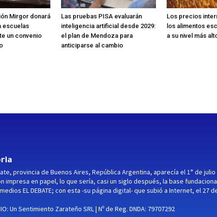
ión Mirgor donará
Las pruebas PISA evaluarán
Los precios inte
a escuelas
inteligencia artificial desde 2029:
los alimentos esc
te un convenio
el plan de Mendoza para
a su nivel más alt
o
anticiparse al cambio
ria
ate, provincia de Buenos Aires, República Argentina, aparecía el 1° de julio
ón impresa en papel, lo que sería, casi un siglo después, la base fundaciona
medios EL DEBATE; con esta -su página digital- que subió a Internet, el 27 d
O: Un Sentimiento Zarateño SRL | Nº de Reg. DNDA: 79707292