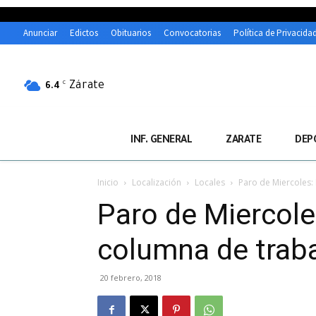
Anunciar
Edictos
Obituarios
Convocatorias
Política de Privacida
Zárate
C
6.4
INF. GENERAL
ZARATE
DEP
Inicio
Localización
Locales
Paro de Miercoles:
Paro de Miercole
columna de traba
20 febrero, 2018