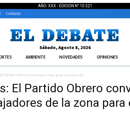
AÑO: XXX - EDICION N°:10.521
d
Contacto
Sábado, Agosto 8, 2026
ORTES
AMBIENTE
NOVEDADES
OPINIONES
 El Partido Obrero convoca a “una gran columna de...
s: El Partido Obrero con
jadores de la zona para 