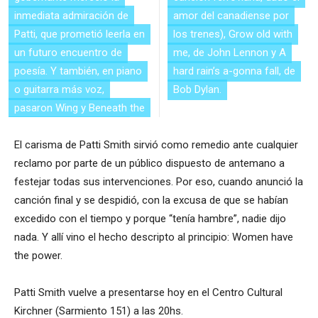
inmediata admiración de
amor del canadiense por
Patti, que prometió leerla en
los trenes), Grow old with
un futuro encuentro de
me, de John Lennon y A
poesía. Y también, en piano
hard rain’s a-gonna fall, de
o guitarra más voz,
Bob Dylan.
pasaron Wing y Beneath the
El carisma de Patti Smith sirvió como remedio ante cualquier
reclamo por parte de un público dispuesto de antemano a
festejar todas sus intervenciones. Por eso, cuando anunció la
canción final y se despidió, con la excusa de que se habían
excedido con el tiempo y porque “tenía hambre”, nadie dijo
nada. Y allí vino el hecho descripto al principio: Women have
the power.
Patti Smith vuelve a presentarse hoy en el Centro Cultural
Kirchner (Sarmiento 151) a las 20hs.