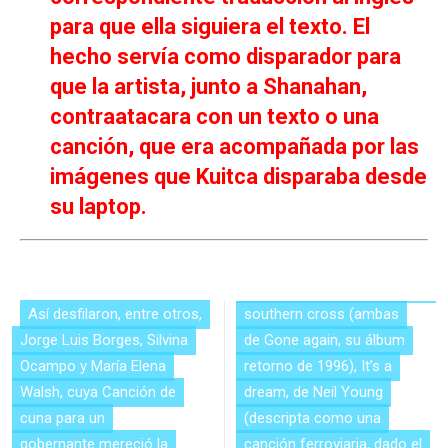
para que ella siguiera el texto. El
hecho servía como disparador para
que la artista, junto a Shanahan,
contraatacara con un texto o una
canción, que era acompañada por las
imágenes que Kuitca disparaba desde
su laptop.
Así desfilaron, entre otros,
southern cross (ambas
Jorge Luis Borges, Silvina
de Gone again, su álbum
Ocampo y María Elena
retorno de 1996), It’s a
Walsh, cuya Canción de
dream, de Neil Young
cuna para un
(descripta como una
gobernante mereció la
canción ferroviaria, dado el