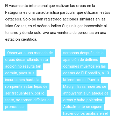
El varamiento intencional que realizan las orcas en la
Patagonia es una característica particular que utilizaran estos
cetáceos. Sólo se han registrado acciones similares en las
Islas Crozet, en el océano Índico Sur, un lugar inaccesible al
turismo y donde solo vive una veintena de personas en una
estación científica.
Observar a una manada de
semanas después de la
orcas desarrollando esta
aparición de delfines
acción no resulta tan
comunes muertos en las
común, pues sus
costas de El Doradillo, a 13
incursiones hasta la
kilómetros de Puerto
rompiente están lejos de
Madryn. Esas muertes se
ser frecuentes y, por lo
atribuyeron a un ataque de
tanto, se tornan difíciles de
orcas y hubo polémica.
pronosticar.
Actualmente se siguen
haciendo los análisis en el