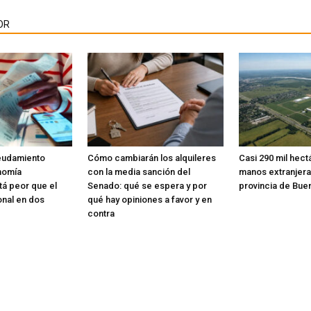
OR
deudamiento
Cómo cambiarán los alquileres
Casi 290 mil hect
onomía
con la media sanción del
manos extranjera
á peor que el
Senado: qué se espera y por
provincia de Bue
nal en dos
qué hay opiniones a favor y en
contra