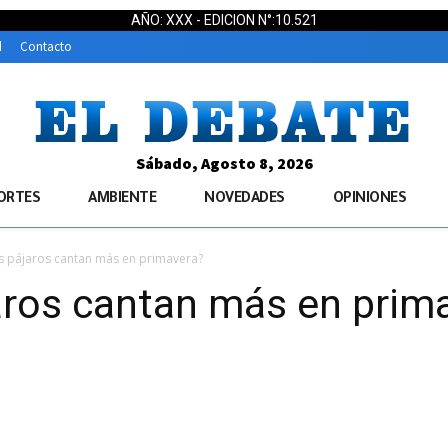
AÑO: XXX - EDICION N°:10.521
d
Contacto
Sábado, Agosto 8, 2026
ORTES
AMBIENTE
NOVEDADES
OPINIONES
s pájaros cantan más en primavera?
aros cantan más en prim