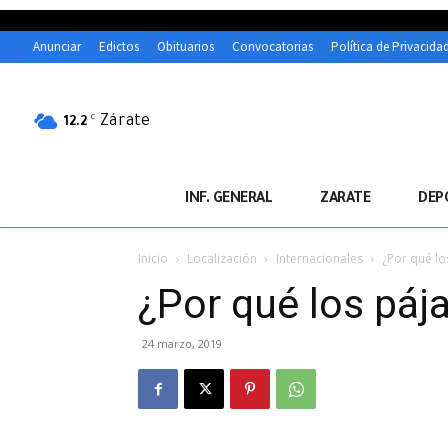
Anunciar
Edictos
Obituarios
Convocatorias
Política de Privacida
Zárate
C
12.2
INF. GENERAL
ZARATE
DEP
Inicio
Localización
Internacionales
¿Por qué lo
¿Por qué los páj
24 marzo, 2019