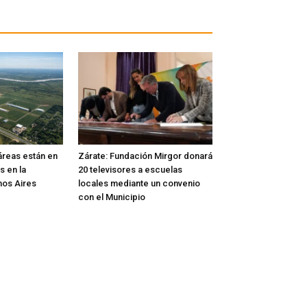
áreas están en
Zárate: Fundación Mirgor donará
s en la
20 televisores a escuelas
nos Aires
locales mediante un convenio
con el Municipio