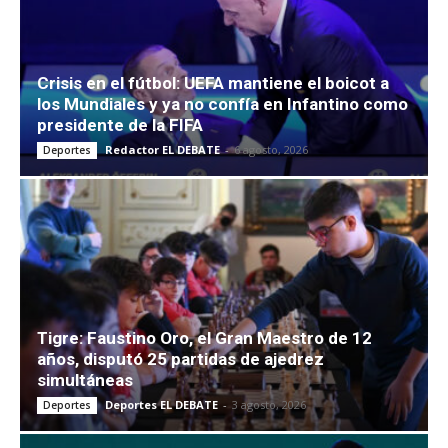
Crisis en el fútbol: UEFA mantiene el boicot a
los Mundiales y ya no confía en Infantino como
presidente de la FIFA
Redactor EL DEBATE
-
6 agosto, 2026
Deportes
Tigre: Faustino Oro, el Gran Maestro de 12
años, disputó 25 partidas de ajedrez
simultáneas
Deportes EL DEBATE
-
3 agosto, 2026
Deportes