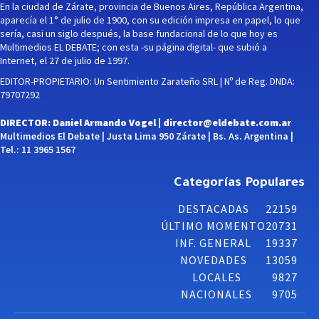
En la ciudad de Zárate, provincia de Buenos Aires, República Argentina,
aparecía el 1° de julio de 1900, con su edición impresa en papel, lo que
sería, casi un siglo después, la base fundacional de lo que hoy es
Multimedios EL DEBATE; con esta -su página digital- que subió a
Internet, el 27 de julio de 1997.
EDITOR-PROPIETARIO: Un Sentimiento Zarateño SRL | Nº de Reg. DNDA:
79707292
DIRECTOR: Daniel Armando Vogel |
director@eldebate.com.ar
Multimedios El Debate | Justa Lima 950 Zárate | Bs. As. Argentina |
Tel.: 11 3965 1567
Categorías Populares
DESTACADAS
22159
ÚLTIMO MOMENTO
20731
INF. GENERAL
19337
NOVEDADES
13059
LOCALES
9827
NACIONALES
9705