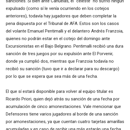
sanciones. Si bien ante Cañuelas, el “celeste” no sufrió ningún
expulsado (como sí le venía ocurriendo en los cotejos
anteriores), todavía hay jugadores que deben completar la
pena dispuesta por el Tribunal de AFA. Estos son los casos
del volante Emanuel Pentimalli y el delantero Andrés Franzoia,
quienes no podrán estar en el cotejo del domingo ante
Excursionistas en el Bajo Belgrano. Pentimalli recibió una dura
sanción de tres juegos por su expulsión ante El Porvenir,
donde ya cumplió dos, mientras que Franzoia todavía no
recibió su sanción (tuvo que ir a declarar para su descargo)
por lo que se espera que sea más de una fecha.
El que sí estará disponible para volver al equipo titular es
Ricardo Priori, quien dejó atrás su sanción de una fecha por
acumulación de cinco amonestaciones. Vale mencionar que
Defensores tiene varios jugadores al borde de una sanción
por amonestaciones, ya que cuentan cuatro tarjetas amarillas
acumuladas y en caso de recibir una más estarán una fecha