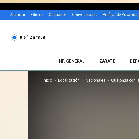
Anunciar
Edictos
Obituarios
Convocatorias
Política de Privacida
Zárate
C
9.5
INF. GENERAL
ZARATE
DEP
Inicio
Localización
Nacionales
Qué pasa con la