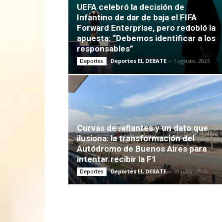
UEFA celebró la decisión de
Infantino de dar de baja el FIFA
Forward Enterprise, pero redobló la
apuesta: “Debemos identificar a los
responsables”
Deportes EL DEBATE
-
1 agosto, 2026
Deportes
Curvas desafiantes y un dato que
ilusiona: la transformación del
Autódromo de Buenos Aires para
intentar recibir la F1
Deportes EL DEBATE
-
30 julio, 2026
Deportes