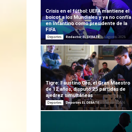
Crisis en el fútbol: UEFA mantiene el
boicot a los Mundiales y ya no confía
en Infantino como presidente de la
FIFA
Redactor EL DEBATE
-
6 agosto, 2026
Deportes
Tigre: Faustino Oro, el Gran Maestro
de 12 años, disputó 25 partidas de
ajedrez simultáneas
Deportes EL DEBATE
-
3 agosto, 2026
Deportes