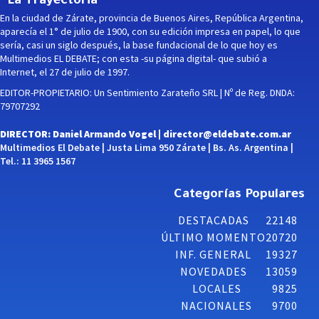
La Trayectoria
En la ciudad de Zárate, provincia de Buenos Aires, República Argentina,
aparecía el 1° de julio de 1900, con su edición impresa en papel, lo que
sería, casi un siglo después, la base fundacional de lo que hoy es
Multimedios EL DEBATE; con esta -su página digital- que subió a
Internet, el 27 de julio de 1997.
EDITOR-PROPIETARIO: Un Sentimiento Zarateño SRL | Nº de Reg. DNDA:
79707292
DIRECTOR: Daniel Armando Vogel |
director@eldebate.com.ar
Multimedios El Debate | Justa Lima 950 Zárate | Bs. As. Argentina |
Tel.: 11 3965 1567
Categorías Populares
DESTACADAS
22148
ÚLTIMO MOMENTO
20720
INF. GENERAL
19327
NOVEDADES
13059
LOCALES
9825
NACIONALES
9700