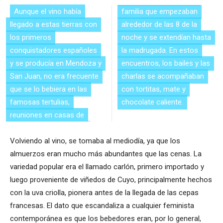
Aunque el vino había
familia que empezaban
llegado a estas tierras con
alrededor de las 8 de la
los primeros
noche y se extendían hasta
conquistadores españoles
la madrugada. En estos
y se producía en Mendoza y
encuentros, los bailes y las
San Juan, no era frecuente
charlas se acompañaban
que se lo bebiera en las
con tortitas, mate y
famosas tertulias,
chocolate caliente.
reuniones en casas de
Volviendo al vino, se tomaba al mediodía, ya que los
almuerzos eran mucho más abundantes que las cenas. La
variedad popular era el llamado carlón, primero importado y
luego proveniente de viñedos de Cuyo, principalmente hechos
con la uva criolla, pionera antes de la llegada de las cepas
francesas. El dato que escandaliza a cualquier feminista
contemporánea es que los bebedores eran, por lo general,