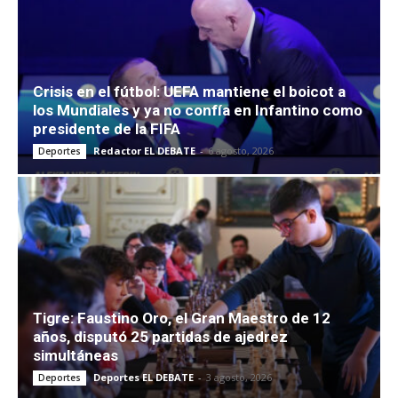
Crisis en el fútbol: UEFA mantiene el boicot a
los Mundiales y ya no confía en Infantino como
presidente de la FIFA
Redactor EL DEBATE
-
6 agosto, 2026
Deportes
Tigre: Faustino Oro, el Gran Maestro de 12
años, disputó 25 partidas de ajedrez
simultáneas
Deportes EL DEBATE
-
3 agosto, 2026
Deportes