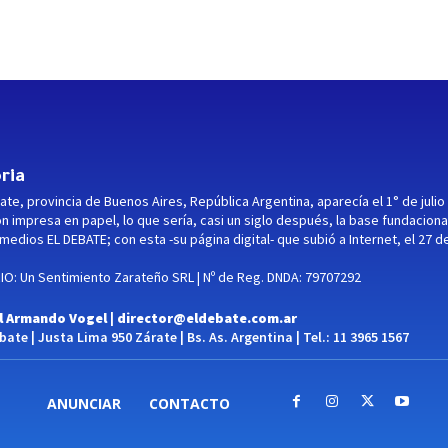
ria
ate, provincia de Buenos Aires, República Argentina, aparecía el 1° de julio
ón impresa en papel, lo que sería, casi un siglo después, la base fundaciona
medios EL DEBATE; con esta -su página digital- que subió a Internet, el 27 d
O: Un Sentimiento Zarateño SRL | Nº de Reg. DNDA: 79707292
l Armando Vogel |
director@eldebate.com.ar
ate | Justa Lima 950 Zárate | Bs. As. Argentina | Tel.: 11 3965 1567
ANUNCIAR
CONTACTO