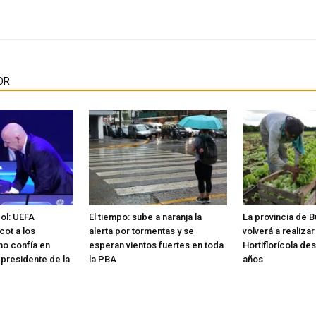
OR
bol: UEFA
El tiempo: sube a naranja la
La provincia de 
cot a los
alerta por tormentas y se
volverá a realiza
no confía en
esperan vientos fuertes en toda
Hortiflorícola de
 presidente de la
la PBA
años