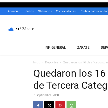
Anunciar
Edictos
Obituarios
Convocatorias
Política de Privacida
Zárate
C
7.1
INF. GENERAL
ZARATE
DEP
Inicio
Deportes
Quedaron los 16 clasificados par
Quedaron los 16 c
de Tercera Categ
1 septiembre, 2018