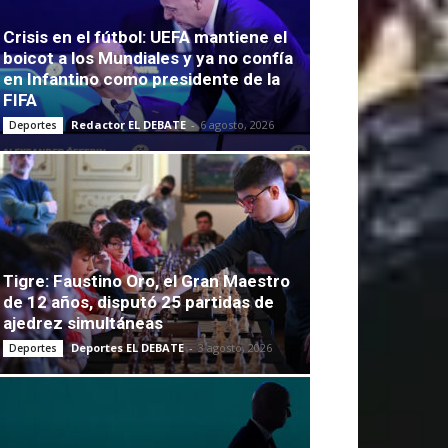
Crisis en el fútbol: UEFA mantiene el
boicot a los Mundiales y ya no confía
en Infantino como presidente de la
FIFA
Redactor EL DEBATE
-
6 agosto, 2026
Deportes
Tigre: Faustino Oro, el Gran Maestro
de 12 años, disputó 25 partidas de
ajedrez simultáneas
Deportes EL DEBATE
-
3 agosto, 2026
Deportes