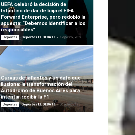
UEFA celebró la decisión de
Infantino de dar de baja el FIFA
Forward Enterprise, pero redobló la
apuesta: “Debemos identificar a los
responsables”
Deportes EL DEBATE
-
1 agosto, 2026
Deportes
Curvas desafiantes y un dato que
ilusiona: la transformación del
Autódromo de Buenos Aires para
intentar recibir la F1
Deportes EL DEBATE
-
30 julio, 2026
Deportes