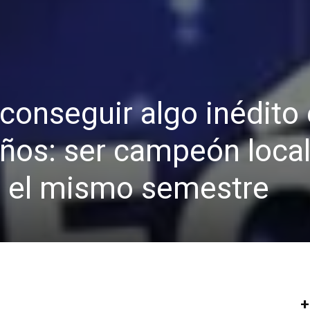
conseguir algo inédito
años: ser campeón local
n el mismo semestre
+