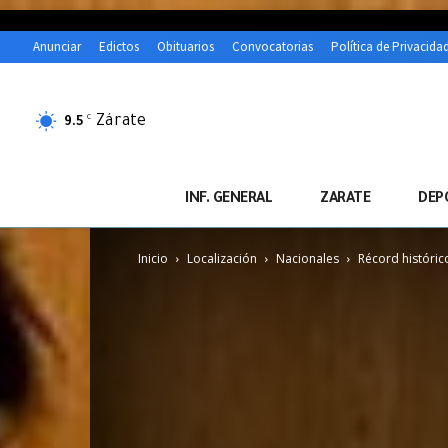
Anunciar
Edictos
Obituarios
Convocatorias
Política de Privacida
Zárate
C
9.5
INF. GENERAL
ZARATE
DEP
Inicio
Localización
Nacionales
Récord históric