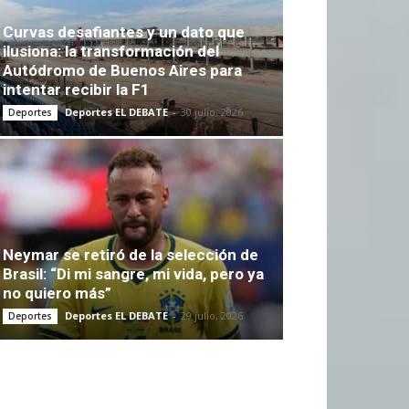
Curvas desafiantes y un dato que
ilusiona: la transformación del
Autódromo de Buenos Aires para
intentar recibir la F1
Deportes EL DEBATE
-
30 julio, 2026
Deportes
Neymar se retiró de la selección de
Brasil: “Di mi sangre, mi vida, pero ya
no quiero más”
Deportes EL DEBATE
-
29 julio, 2026
Deportes