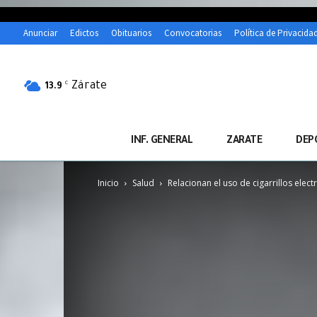
Anunciar
Edictos
Obituarios
Convocatorias
Política de Privacida
Zárate
C
13.9
INF. GENERAL
ZARATE
DEP
Inicio
Salud
Relacionan el uso de cigarrillos ele