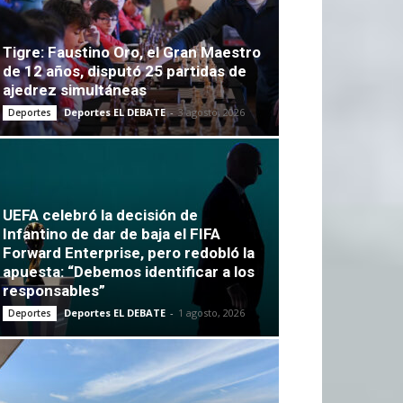
Tigre: Faustino Oro, el Gran Maestro
de 12 años, disputó 25 partidas de
ajedrez simultáneas
Deportes EL DEBATE
-
3 agosto, 2026
Deportes
UEFA celebró la decisión de
Infantino de dar de baja el FIFA
Forward Enterprise, pero redobló la
apuesta: “Debemos identificar a los
responsables”
Deportes EL DEBATE
-
1 agosto, 2026
Deportes