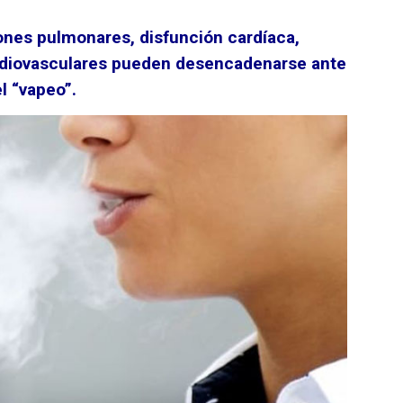
iones pulmonares, disfunción cardíaca,
ardiovasculares pueden desencadenarse ante
l “vapeo”.