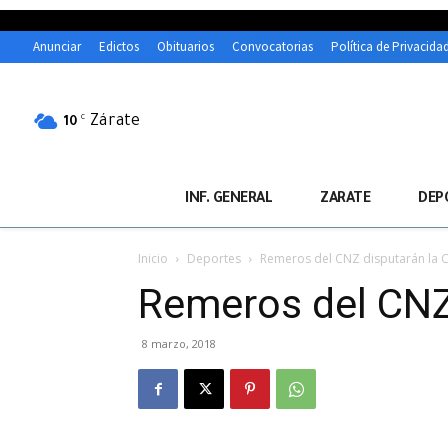
Anunciar
Edictos
Obituarios
Convocatorias
Política de Privacida
Zárate
C
10
INF. GENERAL
ZARATE
DEP
Inicio
Deportes
Remeros del CNZ disputarán la 
Remeros del CNZ
8 marzo, 2018