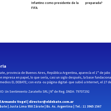
Infantino como presidente de la
preparada?
FIFA
ria
ate, provincia de Buenos Aires, República Argentina, aparecía el 1° de julio
ón impresa en papel, lo que sería, casi un siglo después, la base fundaciona
medios EL DEBATE; con esta -su página digital- que subió a Internet, el 27 d
O: Un Sentimiento Zarateño SRL | Nº de Reg. DNDA: 79707292
l Armando Vogel |
director@eldebate.com.ar
ate | Justa Lima 950 Zárate | Bs. As. Argentina | Tel.: 11 3965 1567